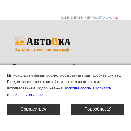
КОММЕНТАРИИ ДЛЯ САЙТА
CACKL
E
Продажа карт водителей для тахографов.
ПК "АВТООКА", ИНН 2130211045, КПП 213001001,
Мы используем файлы cookie, чтобы сделать сайт удобнее для вас.
ОГРН 1192130006155
Продолжая пользоваться сайтом, вы соглашаетесь с их
использованием.
Подробнее — в
Политике cookie
и
Политике
Основные
8 (804) 333 90 55
конфиденциальности
.
Контакты
Отзывы
Наши новости и блог
Штрафы
Согласиться
Подробнее
Сотрудничество
Договор оферты
Карты