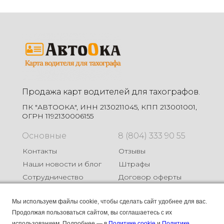
Продажа карт водителей для тахографов.
ПК "АВТООКА", ИНН 2130211045, КПП 213001001,
ОГРН 1192130006155
Основные
8 (804) 333 90 55
Контакты
Отзывы
Наши новости и блог
Штрафы
Сотрудничество
Договор оферты
Карты
Мы используем файлы cookie, чтобы сделать сайт удобнее для вас.
Продолжая пользоваться сайтом, вы соглашаетесь с их
Карта СКЗИ
использованием.
Подробнее — в
Политике cookie
и
Политике