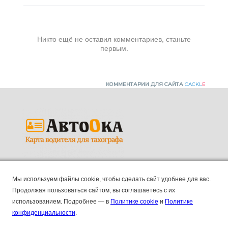
Никто ещё не оставил комментариев, станьте
первым.
КОММЕНТАРИИ ДЛЯ САЙТА
CACKL
E
Продажа карт водителей для тахографов.
Мы используем файлы cookie, чтобы сделать сайт удобнее для вас.
ПК "АВТООКА", ИНН 2130211045, КПП 213001001,
Продолжая пользоваться сайтом, вы соглашаетесь с их
ОГРН 1192130006155
использованием.
Подробнее — в
Политике cookie
и
Политике
Основные
8 (804) 333 90 55
конфиденциальности
.