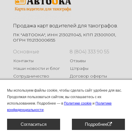
Продажа карт водителей для тахографов.
ПК "АВТООКА", ИНН 2130211045, КПП 213001001,
ОГРН 1192130006155
Основные
8 (804) 333 90 55
Контакты
Отзывы
Наши новости и блог
Штрафы
Сотрудничество
Договор оферты
Карты
Мы используем файлы cookie, чтобы сделать сайт удобнее для вас.
Продолжая пользоваться сайтом, вы соглашаетесь с их
Карта СКЗИ
использованием.
Подробнее — в
Политике cookie
и
Политике
Карта без СКЗИ
конфиденциальности
.
Карта ЕСТР
Согласиться
Подробнее