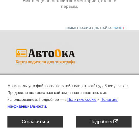
Никто ещё не оставил комментариев, станьте
первым.
КОММЕНТАРИИ ДЛЯ САЙТА
CACKL
E
Продажа карт водителей для тахографов.
Мы используем файлы cookie, чтобы сделать сайт удобнее для вас.
ПК "АВТООКА", ИНН 2130211045, КПП 213001001,
Продолжая пользоваться сайтом, вы соглашаетесь с их
ОГРН 1192130006155
использованием.
Подробнее — в
Политике cookie
и
Политике
Основные
8 (804) 333 90 55
конфиденциальности
.
Контакты
Отзывы
Согласиться
Подробнее
Наши новости и блог
Штрафы
Сотрудничество
Договор оферты