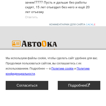
зачем!???? Пусть и дальше без работы 
сидят, 15 лет отьездил без него и ещё 20 
лет отъезжу
Ответить
КОММЕНТАРИИ ДЛЯ САЙТА
CACKL
E
Мы используем файлы cookie, чтобы сделать сайт удобнее для вас.
Продажа карт водителей для тахографов.
Продолжая пользоваться сайтом, вы соглашаетесь с их
использованием.
Подробнее — в
Политике cookie
и
Политике
ПК "АВТООКА", ИНН 2130211045, КПП 213001001,
конфиденциальности
.
ОГРН 1192130006155
Основные
8 (804) 333 90 55
Согласиться
Подробнее
Контакты
Отзывы
Наши новости и блог
Штрафы
Сотрудничество
Договор оферты