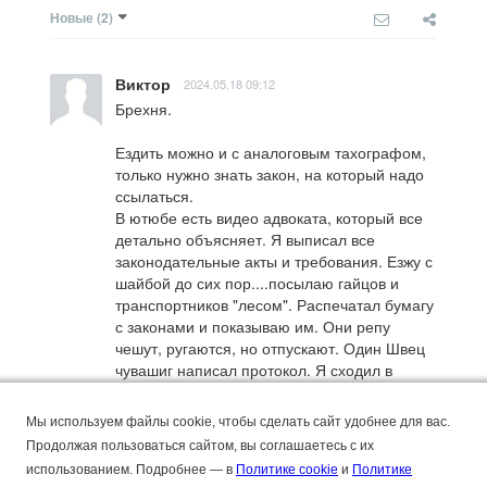
Новые
(2)
Виктор
2024.05.18 09:12
Брехня.

Ездить можно и с аналоговым тахографом, 
только нужно знать закон, на который надо 
ссылаться.

В ютюбе есть видео адвоката, который все 
детально объясняет. Я выписал все 
законодательные акты и требования. Езжу с 
шайбой до сих пор....посылаю гайцов и 
транспортников "лесом". Распечатал бумагу 
с законами и показываю им. Они репу 
чешут, ругаются, но отпускают. Один Швец 
чувашиг написал протокол. Я сходил в 
районное ГИБДД , показал эти законы и мне 
протокол отменили.

Мы используем файлы cookie, чтобы сделать сайт удобнее для вас.
Продолжая пользоваться сайтом, вы соглашаетесь с их
В ютюбе это видео называется 

использованием.
Подробнее — в
Политике cookie
и
Политике
"Тахографы с 1 января 2021 года - 