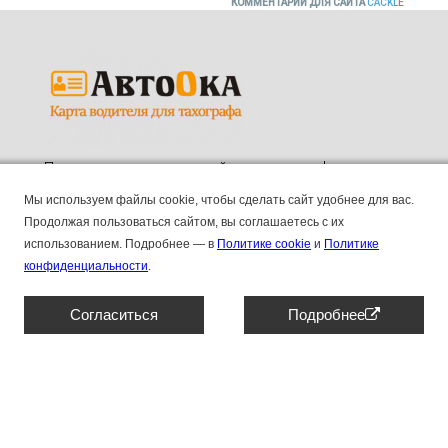
КОММЕНТАРИИ ДЛЯ САЙТА
CACKL
E
Продажа карт водителей для тахографов.
ПК "АВТООКА", ИНН 2130211045, КПП 213001001,
Мы используем файлы cookie, чтобы сделать сайт удобнее для вас.
ОГРН 1192130006155
Продолжая пользоваться сайтом, вы соглашаетесь с их
использованием.
Подробнее — в
Политике cookie
и
Политике
Основные
8 (804) 333 90 55
конфиденциальности
.
Контакты
Отзывы
Наши новости и блог
Штрафы
Согласиться
Подробнее
Сотрудничество
Договор оферты
Карты
Карта СКЗИ
Карта без СКЗИ