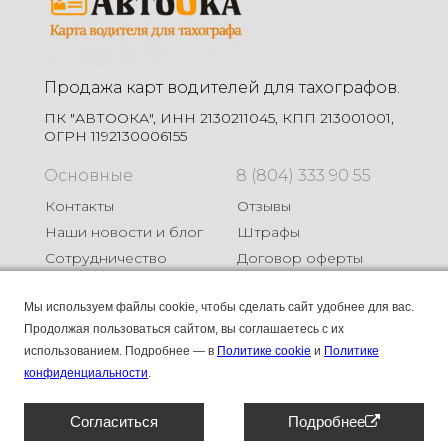
Продажа карт водителей для тахографов.
ПК "АВТООКА", ИНН 2130211045, КПП 213001001,
ОГРН 1192130006155
Основные
8 (804) 333 90 55
Контакты
Отзывы
Наши новости и блог
Штрафы
Сотрудничество
Договор оферты
Карты
Мы используем файлы cookie, чтобы сделать сайт удобнее для вас.
Продолжая пользоваться сайтом, вы соглашаетесь с их
Карта СКЗИ
использованием.
Подробнее — в
Политике cookie
и
Политике
Карта без СКЗИ
конфиденциальности
.
Карта ЕСТР
Согласиться
Подробнее