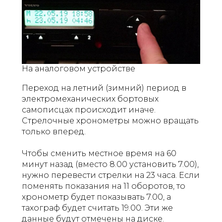
На аналоговом устройстве
Переход на летний (зимний) период в
электромеханических бортовых
самописцах происходит иначе.
Стрелочные хронометры можно вращать
только вперед.
Чтобы сменить местное время на 60
минут назад (вместо 8.00 установить 7.00),
нужно перевести стрелки на 23 часа. Если
поменять показания на 11 оборотов, то
хронометр будет показывать 7.00, а
тахограф будет считать 19.00. Эти же
данные будут отмечены на диске.