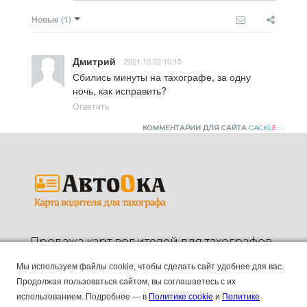
Новые
(1)
Дмитрий
2021.10.02 10:15
Сбились минуты на тахографе, за одну 
ночь, как исправить?
Ответить
КОММЕНТАРИИ ДЛЯ САЙТА
CACKL
E
Продажа карт водителей для тахографов.
ПК "АВТООКА", ИНН 2130211045, КПП 213001001,
Мы используем файлы cookie, чтобы сделать сайт удобнее для вас.
ОГРН 1192130006155
Продолжая пользоваться сайтом, вы соглашаетесь с их
использованием.
Подробнее — в
Политике cookie
и
Политике
Основные
8 (804) 333 90 55