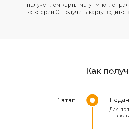
получением карты могут многие граж
категории C. Получить карту водител
Как получ
Подач
1 этап
Для пол
позвони