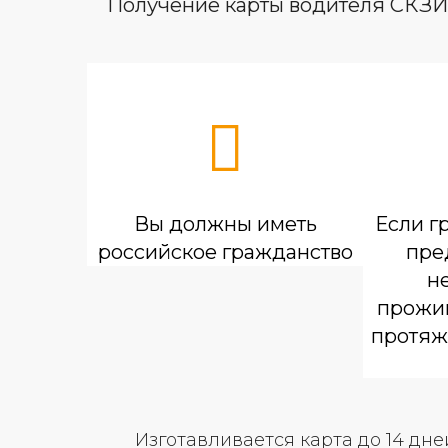
Получение карты водителя СКЗИ 
Вы должны иметь
Если г
российское гражданство
пре
н
прожив
протяж
Изготавливается карта до 14 дне