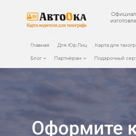
Официал
изготовл
Главная
Для Юр.Лиц
Карта для тахог
Блог
Партнёрам
Подарочный сер
Оформите к