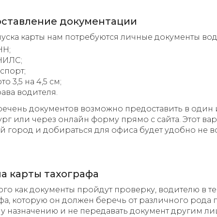
ставление документации
уска карты нам потребуются личные документы вод
НН;
НИЛС;
спорт;
то 3,5 на 4,5 см;
ава водителя.
речень документов возможно предоставить в один 
рг или через онлайн форму прямо с сайта. Этот вари
 город и добираться для офиса будет удобно не в
а карты тахографа
ого как документы пройдут проверку, водителю в те
фа, которую он должен беречь от различного рода 
 назначению и не передавать документ другим ли