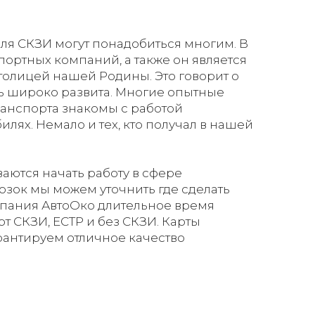
еля СКЗИ могут понадобиться многим. В
портных компаний, а также он является
толицей нашей Родины. Это говорит о
сь широко развита. Многие опытные
ранспорта знакомы с работой
илях. Немало и тех, кто получал в нашей
аются начать работу в сфере
зок мы можем уточнить где сделать
омпания АвтоОко длительное время
т СКЗИ, ЕСТР и без СКЗИ. Карты
арантируем отличное качество