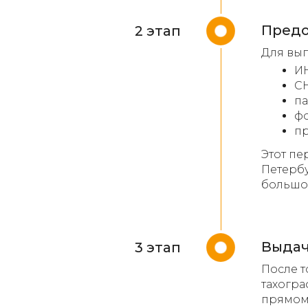
Предо
2 этап
Для вып
И
С
па
фо
пр
Этот пе
Петербу
большой
Выдач
3 этап
После т
тахогра
прямому