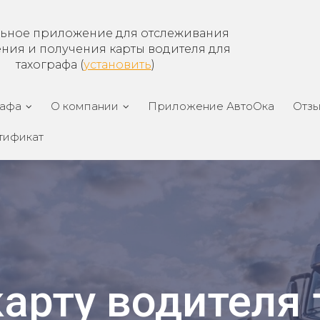
ьное приложение для отслеживания
ения и получения карты водителя для
тахографа (
установить
)
рафа
О компании
Приложение АвтоОка
Отз
тификат
арту водителя 