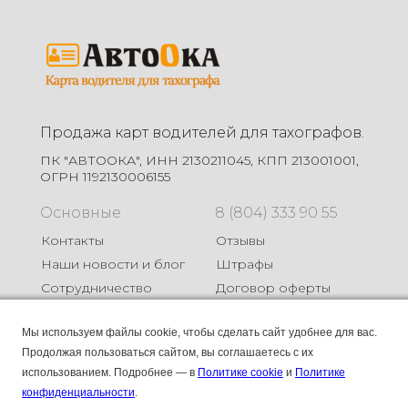
Продажа карт водителей для тахографов.
ПК "АВТООКА", ИНН 2130211045, КПП 213001001,
ОГРН 1192130006155
Основные
8 (804) 333 90 55
Контакты
Отзывы
Наши новости и блог
Штрафы
Сотрудничество
Договор оферты
Карты
Мы используем файлы cookie, чтобы сделать сайт удобнее для вас.
Продолжая пользоваться сайтом, вы соглашаетесь с их
Карта СКЗИ
использованием.
Подробнее — в
Политике cookie
и
Политике
Карта без СКЗИ
конфиденциальности
.
Карта ЕСТР