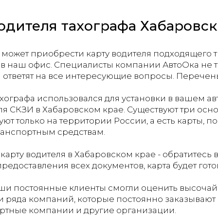
одителя тахографа Хабаровс
ожет приобрести карту водителя подходящего тип
 в наш офис. Специалисты компании АвтоОка не т
 и ответят на все интересующие вопросы. Перечен
ахографа использовался для установки в вашем а
 СКЗИ в Хабаровском крае. Существуют три основ
вуют только на территории России, а есть карты,
ранспортным средствам.
рту водителя в Хабаровском крае​​​​​​​ - обратите
едоставления всех документов, карта будет готов
ши постоянные клиенты смогли оценить высочай
и ряда компаний, которые постоянно заказывают 
ртные компании и другие организации.