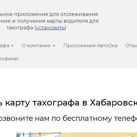
ьное приложение для отслеживания
ения и получения карты водителя для
тахографа (
установить
)
рафа
О компании
Приложение АвтоОка
Отз
тификат
ь карту тахографа в Хабаровс
звоните нам по бесплатному телефо