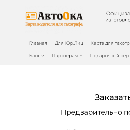
Официал
изготовл
Главная
Для Юр.Лиц
Карта для тахог
Блог
Партнёрам
Подарочный сер
Заказат
Предварительно по